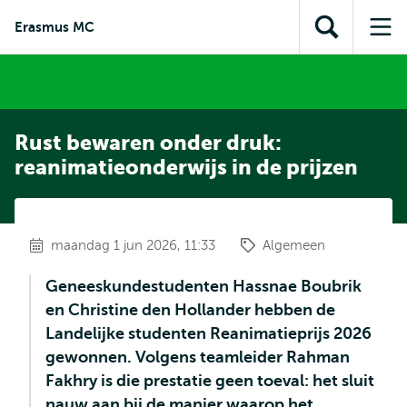
en naar
en naar de
Direct naar
Erasmus MC
de
Toon
Op
zoekfunctie
subnavigatie
inhoud
zoekveld
me
gaan
gaan
Rust bewaren onder druk:
reanimatieonderwijs in de prijzen
maandag 1 jun 2026, 11:33
Algemeen
Geneeskundestudenten Hassnae Boubrik
en Christine den Hollander hebben de
Landelijke studenten Reanimatieprijs 2026
gewonnen. Volgens teamleider Rahman
Fakhry is die prestatie geen toeval: het sluit
nauw aan bij de manier waarop het