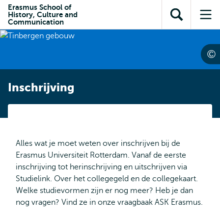
en naar
Erasmus School of
en naar de
Direct naar
History, Culture and
de
Toon
Op
zoekfunctie
subnavigatie
Communication
inhoud
zoekveld
me
gaan
gaan
Inschrijving
Alles wat je moet weten over inschrijven bij de
Erasmus Universiteit Rotterdam. Vanaf de eerste
inschrijving tot herinschrijving en uitschrijven via
Studielink. Over het collegegeld en de collegekaart.
Welke studievormen zijn er nog meer? Heb je dan
nog vragen? Vind ze in onze vraagbaak ASK Erasmus.