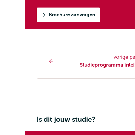
Brochure aanvragen
Opleiding
vorige p
pagina
Studieprogramma inlei
navigatie
Is dit jouw studie?