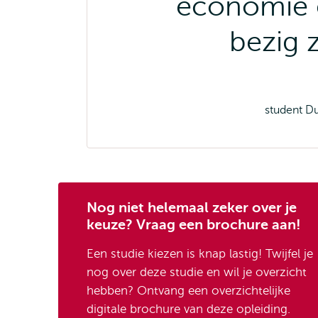
economie 
bezig z
student D
Nog niet helemaal zeker over je
keuze? Vraag een brochure aan!
Een studie kiezen is knap lastig! Twijfel je
nog over deze studie en wil je overzicht
hebben? Ontvang een overzichtelijke
digitale brochure van deze opleiding.