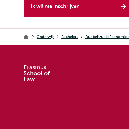
Ik wil me inschrijven
Kruimelpad
Onderwijs
Bachelors
Dubbelstudie Economie 
Erasmus School of Law
Erasmus
School of
Law