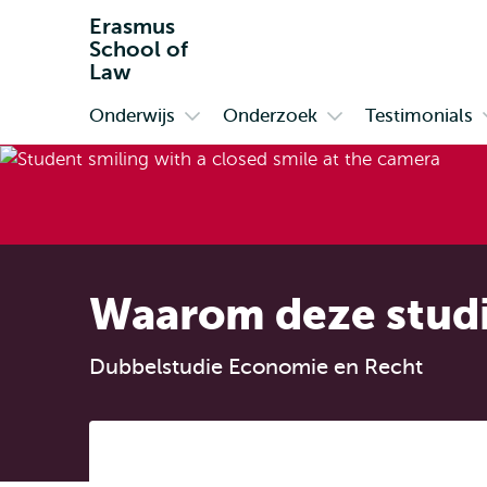
Erasmus
School of
Law
Onderwijs
Onderzoek
Testimonials
Primair
Open
Open
submenu
submenu
Onderwijs
Onderzoek
Waarom deze stud
Dubbelstudie Economie en Recht