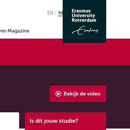
Erasmus
EN
English
NL
Nederlands huidige taal
Zoeken
University
Wissel
Rotterdam
naar
ven Magazine
taal
Bekijk de video
Dubbelstudie
Economie
en
Listen
Is dit jouw studie?
Recht