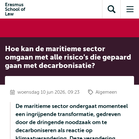
en naar
Erasmus
en naar de
Direct naar
School of
de
Toon
Op
zoekfunctie
subnavigatie
Law
inhoud
zoekveld
me
gaan
gaan
Hoe kan de maritieme sector
omgaan met alle risico's die gepaard
gaan met decarbonisatie?
woensdag 10 jun 2026, 09:23
Algemeen
De maritieme sector ondergaat momenteel
een ingrijpende transformatie, gedreven
door de dringende noodzaak om te
decarboniseren als reactie op
klimaatverandering. Deze verandering