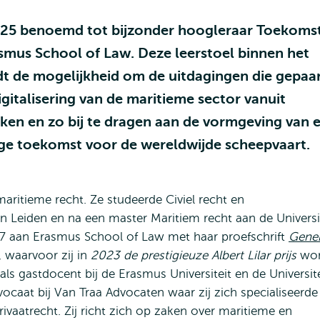
2025 benoemd tot bijzonder hoogleraar Toekoms
smus School of Law. Deze leerstoel binnen het
t de mogelijkheid om de uitdagingen die gepaa
gitalisering van de maritieme sector vanuit
eken en zo bij te dragen aan de vormgeving van 
ige toekomst voor de wereldwijde scheepvaart.
maritieme recht. Ze studeerde Civiel recht en
n Leiden en na een master Maritiem recht aan de Universi
7 aan Erasmus School of Law met haar proefschrift
Gener
Opent
,
waarvoor zij in
2023 de prestigieuze Albert Lilar prijs
won
s gastdocent bij de Erasmus Universiteit en de Universite
extern
ocaat bij Van Traa Advocaten waar zij zich specialiseerde
rivaatrecht. Zij richt zich op zaken over maritieme en