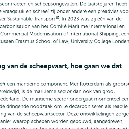
rscontracten en scheepsongevallen. De laatste jaren heeft
e vraagstuk en schreef zij onder andere een preadvies voo
over
Sustainable Transport
Opent
. In 2023 was zij één van de
carbonisation van het Comité Maritime International en
extern
ct Commercial Modernisation of International Shipping, ee
ussen Erasmus School of Law, University College Londe
ng van de scheepvaart, hoe gaan we dat
heeft een maritieme component. Met Rotterdam als groots
ereldwijd, is de maritieme sector dan ook van groot
ederland.
De maritieme sector ondergaat momenteel ee
 de dringende noodzaak om te decarboniseren als reactie
ering van de scheepvaartsector. Deze ontwikkelingen zorg
 manier waarop schepen worden gebouwd, aangedreven,
t in grote druk op het juridische kader dat de scheepvaart