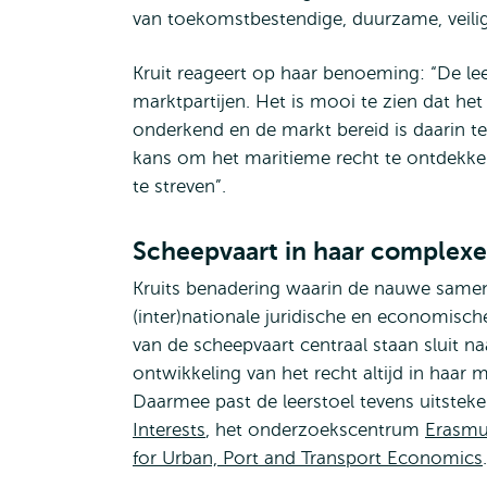
van toekomstbestendige, duurzame, veilig
Kruit reageert op haar benoeming:
“De le
marktpartijen. Het is mooi te zien dat h
onderkend en de markt bereid is daarin te
kans om het maritieme recht te ontdekken 
te streven”.
Scheepvaart in haar complexe
Kruits benadering waarin de nauwe samen
(inter)nationale juridische en economische
van de scheepvaart centraal staan sluit n
ontwikkeling van het recht altijd in haa
Daarmee past de leerstoel tevens uitstek
Interests
, het onderzoekscentrum
Erasmus
for Urban, Port and Transport Economics
.