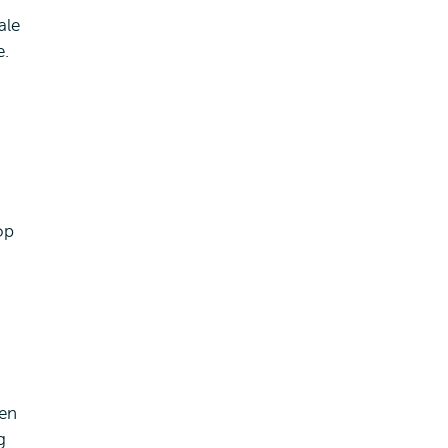
ale
e.
op
gen
g