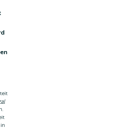
t
rd
een
teit
al
.
it
 in