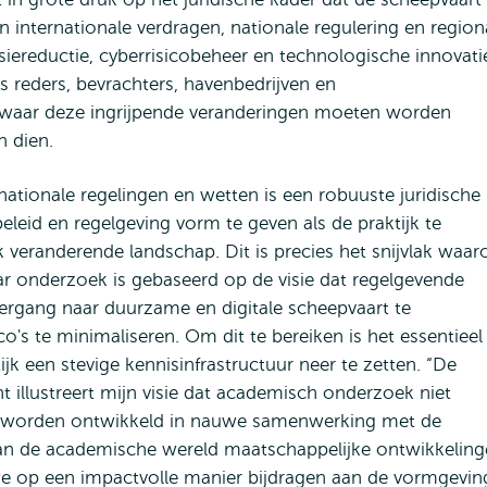
n internationale verdragen, nationale regulering en region
iereductie, cyberrisicobeheer en technologische innovati
s reders, bevrachters, havenbedrijven en
e waar deze ingrijpende veranderingen moeten worden
n dien.
nationale regelingen en wetten is een robuuste juridische
eleid en regelgeving vorm te geven als de praktijk te
k veranderende landschap. Dit is precies het snijvlak waar
ar onderzoek is gebaseerd op de visie dat regelgevende
rgang naar duurzame en digitale scheepvaart te
co's te minimaliseren. Om dit te bereiken is het essentieel
 een stevige kennisinfrastructuur neer te zetten. “De
 illustreert mijn visie dat academisch onderzoek niet
t worden ontwikkeld in nauwe samenwerking met de
r kan de academische wereld maatschappelijke ontwikkelin
e op een impactvolle manier bijdragen aan de vormgevin