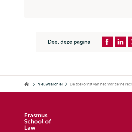
Deel deze pagina
Kruimelpad
Nieuwsarchief
De toekomst van het maritieme rec
Erasmus School of Law
Erasmus
School of
Law