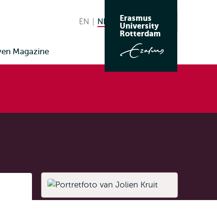
Erasmus
EN
English
NL
Nederlands huidige taal
Zoeken
University
Wissel
Rotterdam
naar
ven Magazine
taal
Listen