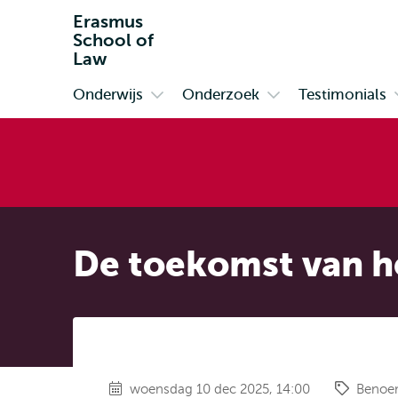
Erasmus
School of
Law
Onderwijs
Onderzoek
Testimonials
Primair
Open
Open
submenu
submenu
Onderwijs
Onderzoek
De toekomst van h
woensdag 10 dec 2025, 14:00
Benoe