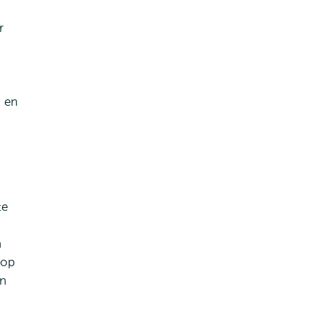
r
n
n en
te
n
 op
en