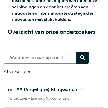
disciplines, door het leggen van effectieve
verbindingen en door het creëren van
nationale en internationale strategische
netwerken met stakeholders.
Overzicht van onze onderzoekers
Zoek
in
de
413 resultaten
researcher
profielen
mr. AA (Angelique) Bhagwandin
Lecturer - Erasmus School of Law