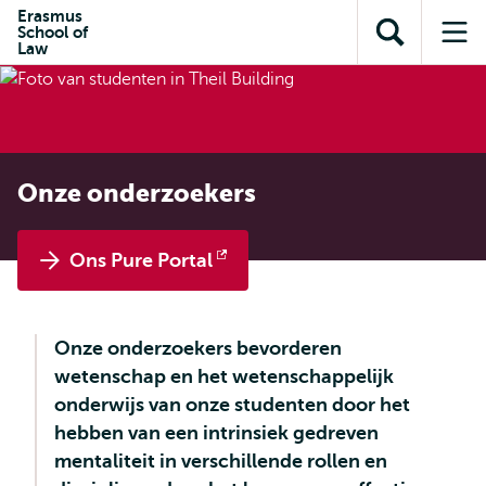
en naar
Erasmus
en naar de
Direct naar
School of
de
Toon
Op
zoekfunctie
subnavigatie
Law
inhoud
zoekveld
me
gaan
gaan
Onze onderzoekers
Ons Pure Portal
Opent
extern
Onze onderzoekers bevorderen
wetenschap en het wetenschappelijk
onderwijs van onze studenten door het
hebben van een intrinsiek gedreven
mentaliteit in verschillende rollen en