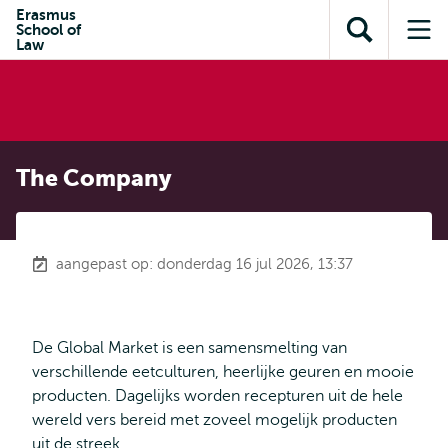
en naar
Erasmus
en naar de
Direct naar
School of
de
Toon
Op
zoekfunctie
subnavigatie
Law
inhoud
zoekveld
me
gaan
gaan
The Company
aangepast op: donderdag 16 jul 2026, 13:37
De Global Market is een samensmelting van
verschillende eetculturen, heerlijke geuren en mooie
producten. Dagelijks worden recepturen uit de hele
wereld vers bereid met zoveel mogelijk producten
uit de streek.