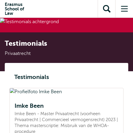
en naar
Erasmus
en naar de
Direct naar
School of
de
Toon
Op
zoekfunctie
subnavigatie
Law
inhoud
zoekveld
me
gaan
gaan
Testimonials
Privaatrecht
Testimonials
Imke Been
Imke Been - Master Privaatrecht (voorheen
Privaatrecht | Commercieel vermogensrecht) 2023 |
Thema masterscriptie: Misbruik van de WHOA-
procedure