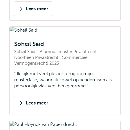
Lees meer
over
Imane
el
Yakhloufi
Soheil Said
Soheil Said - Alumnus master Privaatrecht
(voorheen Privaatrecht | Commercieel
Vermogensrecht) 2023
Ik kijk met veel plezier terug op mijn
masterfase, waarin ik zowel op academisch als
persoonlijk vlak veel ben gegroeid.
Lees meer
over
Soheil
Said