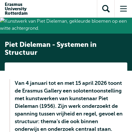
en naar
Erasmus
en naar de
Direct naar
University
de
Toon
Op
zoekfunctie
subnavigatie
Rotterdam
inhoud
zoekveld
me
gaan
gaan
Piet Dieleman - Systemen in
Structuur
Van 4 januari tot en met 15 april 2026 toont
de Erasmus Gallery een solotentoonstelling
met kunstwerken van kunstenaar Piet
Dieleman (1956). Zijn werk onderzoekt de
spanning tussen vrijheid en regel, gevoel en
structuur: thema’s die ook binnen
onderwijs en onderzoek centraal staan.