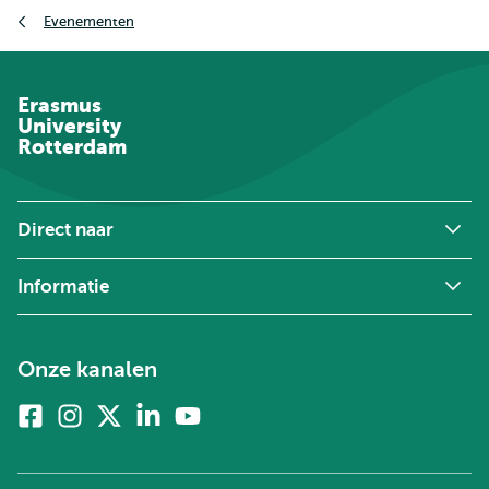
Kruimelpad
Evenementen
Erasmus
University
Rotterdam
Direct naar
Informatie
Onze kanalen
Facebook
Instagram
X
Linkedin
Youtube
(voorheen
twitter)