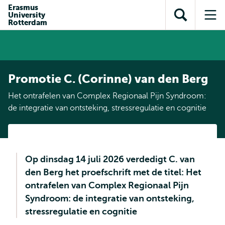
en naar
Erasmus
en naar de
Direct naar
University
de
Toon
Op
zoekfunctie
subnavigatie
Rotterdam
inhoud
zoekveld
me
gaan
gaan
Promotie C. (Corinne) van den Berg
Het ontrafelen van Complex Regionaal Pijn Syndroom:
de integratie van ontsteking, stressregulatie en cognitie
Op dinsdag 14 juli 2026 verdedigt C. van
den Berg het proefschrift met de titel: Het
ontrafelen van Complex Regionaal Pijn
Syndroom: de integratie van ontsteking,
stressregulatie en cognitie