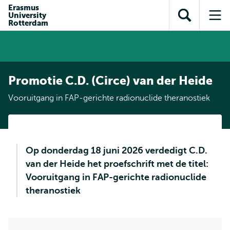
en naar
Erasmus
en naar de
Direct naar
University
de
Toon
Op
zoekfunctie
subnavigatie
Rotterdam
inhoud
zoekveld
me
gaan
gaan
Promotie C.D. (Circe) van der Heide
Vooruitgang in FAP-gerichte radionuclide theranostiek
Op donderdag 18 juni 2026 verdedigt C.D.
van der Heide het proefschrift met de titel:
Vooruitgang in FAP-gerichte radionuclide
theranostiek