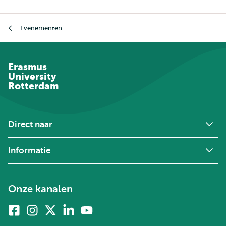
Kruimelpad
Evenementen
Erasmus
University
Rotterdam
Direct naar
Informatie
Onze kanalen
Facebook
Instagram
X
Linkedin
Youtube
(voorheen