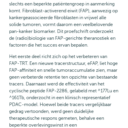
slechts een beperkte patiëntengroep in aanmerking
komt. Fibroblast‑activerend eiwit (FAP), aanwezig op
kankergeassocieerde fibroblasten in vrijwel alle
solide tumoren, vormt daarom een veelbelovende
pan‑kanker biomarker. Dit proefschrift onderzoekt
de (radio)biologie van FAP‑gerichte theranostiek en
factoren die het succes ervan bepalen.
Het eerste deel richt zich op het verbeteren van
FAP‑TRT. Een nieuwe tracerstructuur, eFAP, liet hoge
FAP‑affiniteit en snelle tumoraccumulatie zien, maar
geen verbeterde retentie ten opzichte van bestaande
tracers. Daarnaast werd de effectiviteit van het
cyclische peptide FAP‑2286, gelabeld met ^177Lu en
^161Tb, onderzocht in een klinisch representatief
PDAC‑model. Hoewel beide tracers vergelijkbaar
gedrag vertoonden, werd geen duidelijke
therapeutische respons gemeten, behalve een
beperkte overlevingswinst in een