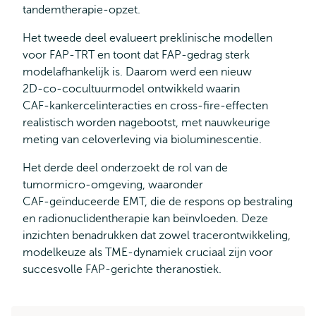
tandemtherapie‑opzet.
Het tweede deel evalueert preklinische modellen
voor FAP‑TRT en toont dat FAP‑gedrag sterk
modelafhankelijk is. Daarom werd een nieuw
2D‑co‑cocultuurmodel ontwikkeld waarin
CAF‑kankercelinteracties en cross‑fire‑effecten
realistisch worden nagebootst, met nauwkeurige
meting van celoverleving via bioluminescentie.
Het derde deel onderzoekt de rol van de
tumormicro‑omgeving, waaronder
CAF‑geïnduceerde EMT, die de respons op bestraling
en radionuclidentherapie kan beïnvloeden. Deze
inzichten benadrukken dat zowel tracerontwikkeling,
modelkeuze als TME‑dynamiek cruciaal zijn voor
succesvolle FAP‑gerichte theranostiek.