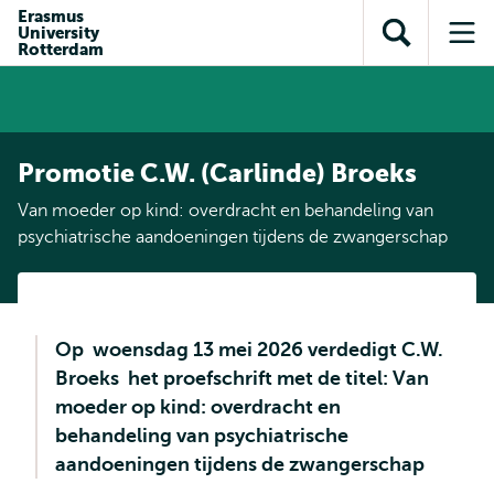
en naar
Erasmus
en naar de
Direct naar
University
de
Toon
Op
zoekfunctie
subnavigatie
Rotterdam
inhoud
zoekveld
me
gaan
gaan
Promotie C.W. (Carlinde) Broeks
Van moeder op kind: overdracht en behandeling van
psychiatrische aandoeningen tijdens de zwangerschap
Op woensdag 13 mei 2026 verdedigt C.W.
Broeks het proefschrift met de titel: Van
moeder op kind: overdracht en
behandeling van psychiatrische
aandoeningen tijdens de zwangerschap