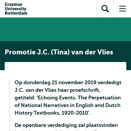
en naar
Erasmus
en naar de
Direct naar
University
de
Toon
Op
zoekfunctie
subnavigatie
Rotterdam
inhoud
zoekveld
me
gaan
gaan
Promotie J.C. (Tina) van der Vlies
Op donderdag 21 november 2019 verdedigt
J.C. van der Vlies haar proefschrift,
getiteld: ‘Echoing Events. The Perpetuation
of National Narratives in English and Dutch
History Textbooks, 1920-2010’.
De openbare verdediging zal plaatsvinden