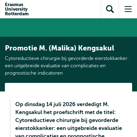
en naar
Erasmus
en naar de
Direct naar
University
de
Toon
Op
zoekfunctie
subnavigatie
Rotterdam
inhoud
zoekveld
me
gaan
gaan
Promotie M. (Malika) Kengsakul
Cytoreductieve chirurgie bij gevorderde eierstokkanker:
een uitgebreide evaluatie van complicaties en
prognostische indicatoren
Op dinsdag 14 juli 2026 verdedigt M.
Kengsakul het proefschrift met de titel:
Cytoreductieve chirurgie bij gevorderde
eierstokkanker: een uitgebreide evaluatie
van complicaties en prognostische