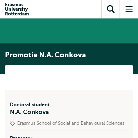
en naar
Erasmus
en naar de
Direct naar
University
de
Toon
Op
zoekfunctie
subnavigatie
Rotterdam
inhoud
zoekveld
me
gaan
gaan
Promotie N.A. Conkova
Doctoral student
N.A. Conkova
Erasmus School of Social and Behavioural Sciences