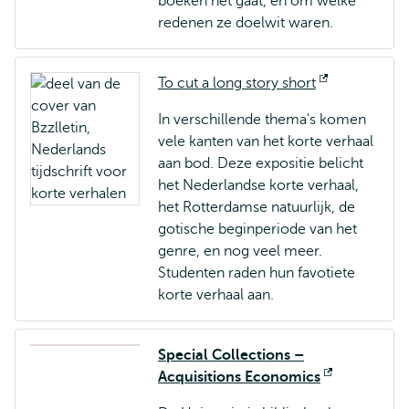
boeken het gaat, en om welke
redenen ze doelwit waren.
To cut a long story short
Opent
extern
In verschillende thema's komen
vele kanten van het korte verhaal
aan bod. Deze expositie belicht
het Nederlandse korte verhaal,
het Rotterdamse natuurlijk, de
gotische beginperiode van het
genre, en nog veel meer.
Studenten raden hun favotiete
korte verhaal aan.
Special Collections –
Acquisitions Economics
Opent
extern