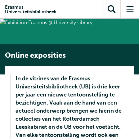
en naar
en naar de
Direct naar
Erasmus
de
Universiteitsbibliotheek
Toon
Op
zoekfunctie
subnavigatie
inhoud
zoekveld
me
gaan
gaan
Online exposities
In de vitrines van de Erasmus
Universiteitsbibliotheek (UB) is drie keer
per jaar een nieuwe tentoonstelling te
bezichtigen. Vaak aan de hand van een
actueel onderwerp brengen we hierin de
collecties van het Rotterdamsch
Leeskabinet en de UB voor het voetlicht.
Van elke tentoonstelling wordt ook een