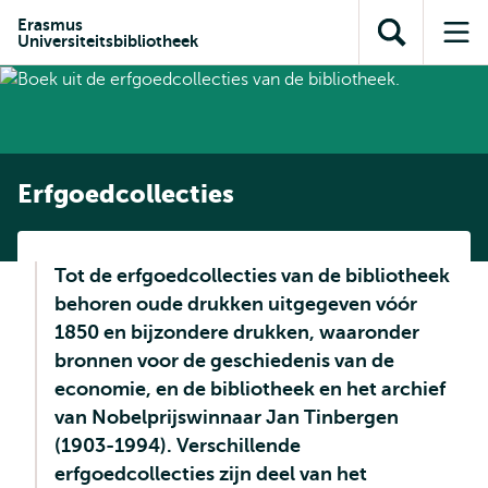
en naar
en naar de
Direct naar
Erasmus
de
Universiteitsbibliotheek
Toon
Op
zoekfunctie
subnavigatie
inhoud
zoekveld
me
gaan
gaan
Erfgoedcollecties
Tot de erfgoedcollecties van de bibliotheek
behoren oude drukken uitgegeven vóór
1850 en bijzondere drukken, waaronder
bronnen voor de geschiedenis van de
economie, en de bibliotheek en het archief
van Nobelprijswinnaar Jan Tinbergen
(1903-1994). Verschillende
erfgoedcollecties zijn deel van het