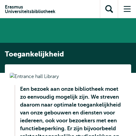
en naar
en naar de
Direct naar
Erasmus
de
Universiteitsbibliotheek
Toon
Op
zoekfunctie
subnavigatie
inhoud
zoekveld
me
gaan
gaan
Toegankelijkheid
Een bezoek aan onze bibliotheek moet
zo eenvoudig mogelijk zijn. We streven
daarom naar optimale toegankelijkheid
van onze gebouwen en diensten voor
iedereen, ook voor bezoekers met een
functiebeperking. Er zijn bijvoorbeeld