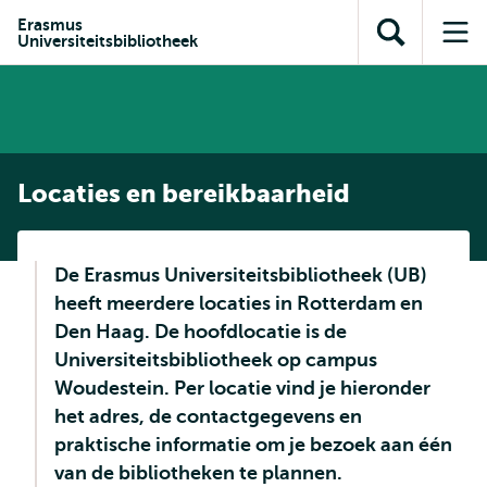
en naar
en naar de
Direct naar
Erasmus
de
Universiteitsbibliotheek
Toon
Op
zoekfunctie
subnavigatie
inhoud
zoekveld
me
gaan
gaan
Locaties en bereikbaarheid
De Erasmus Universiteitsbibliotheek (UB)
heeft meerdere locaties in Rotterdam en
Den Haag. De hoofdlocatie is de
Universiteitsbibliotheek op campus
Woudestein. Per locatie vind je hieronder
het adres, de contactgegevens en
praktische informatie om je bezoek aan één
van de bibliotheken te plannen.