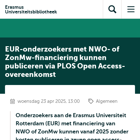
en naar
en naar de
Direct naar
Erasmus
de
Universiteitsbibliotheek
Toon
Op
zoekfunctie
subnavigatie
inhoud
zoekveld
me
gaan
gaan
EUR-onderzoekers met NWO- of
ZonMw-financiering kunnen
publiceren via PLOS Open Access-
overeenkomst
woensdag 23 apr 2025, 13:00
Algemeen
Onderzoekers aan de Erasmus Universiteit
Rotterdam (EUR) met financiering van
NWO of ZonMw kunnen vanaf 2025 zonder
kosten publiceren in zeven open access-