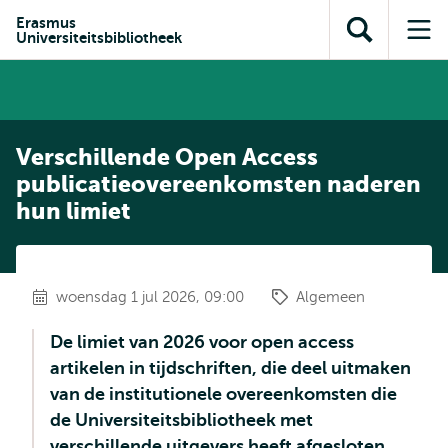
en naar
en naar de
Direct naar
Erasmus
de
Universiteitsbibliotheek
Toon
Op
zoekfunctie
subnavigatie
inhoud
zoekveld
me
gaan
gaan
Verschillende Open Access
publicatieovereenkomsten naderen
hun limiet
woensdag 1 jul 2026, 09:00
Algemeen
De limiet van 2026 voor open access
artikelen in tijdschriften, die deel uitmaken
van de institutionele overeenkomsten die
de Universiteitsbibliotheek met
verschillende uitgevers heeft afgesloten,