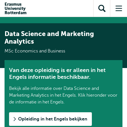
en naar
Erasmus
en naar de
Direct naar
University
de
Toon
Op
zoekfunctie
subnavigatie
Rotterdam
inhoud
zoekveld
me
gaan
gaan
Data Science and Marketing
Analytics
MSc Economics and Business
Van deze opleiding is er alleen in het
Engels informatie beschikbaar.
Bekijk alle informatie over Data Science and
Marketing Analytics in het Engels. Klik hieronder voor
de informatie in het Engels.
Opleiding in het Engels bekijken