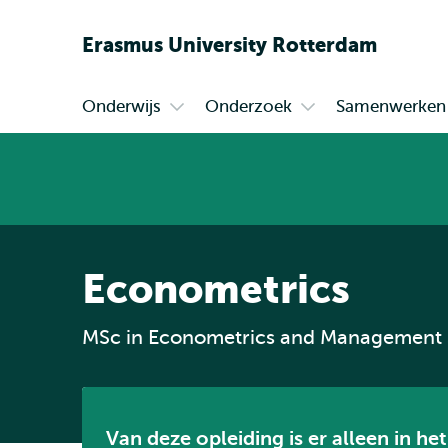
Erasmus
University
Rotterdam
Onderwijs
Onderzoek
Samenwerken
Primair
Open
Open
submenu
submenu
Onderwijs
Onderzoek
Econometrics
MSc in Econometrics and Management 
Van deze opleiding is er alleen in he