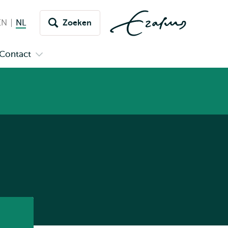
EN
English
NL
Nederlands huidige taal
Zoeken
issel
aar
Contact
n
Open
aal
menu
submenu
pus
Contact
Listen