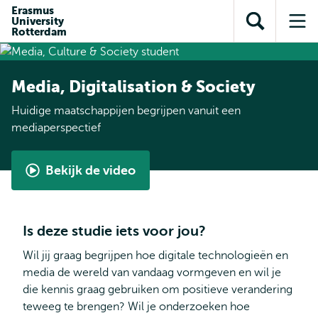
en naar
Erasmus
en naar de
Direct naar
University
de
Toon
Op
zoekfunctie
subnavigatie
Rotterdam
inhoud
zoekveld
me
gaan
gaan
Media, Digitalisation & Society
Huidige maatschappijen begrijpen vanuit een
mediaperspectief
Bekijk de video
Media,
Digitalisation
&
Is deze studie iets voor jou?
Society
|
Wil jij graag begrijpen hoe digitale technologieën en
Hoe
media de wereld van vandaag vormgeven en wil je
media
die kennis graag gebruiken om positieve verandering
de
teweeg te brengen? Wil je onderzoeken hoe