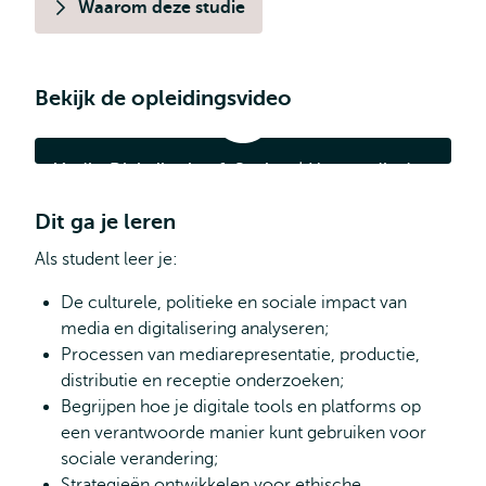
Waarom deze studie
Bekijk de opleidingsvideo
Media,
Digitalisation
&
Media, Digitalisation & Society | Hoe media de
Society
|
samenleving vormt
Hoe
Dit ga je leren
media
de
samenleving
Als student leer je:
vormt
De culturele, politieke en sociale impact van
media en digitalisering analyseren;
Processen van mediarepresentatie, productie,
distributie en receptie onderzoeken;
Begrijpen hoe je digitale tools en platforms op
een verantwoorde manier kunt gebruiken voor
sociale verandering;
Strategieën ontwikkelen voor ethische