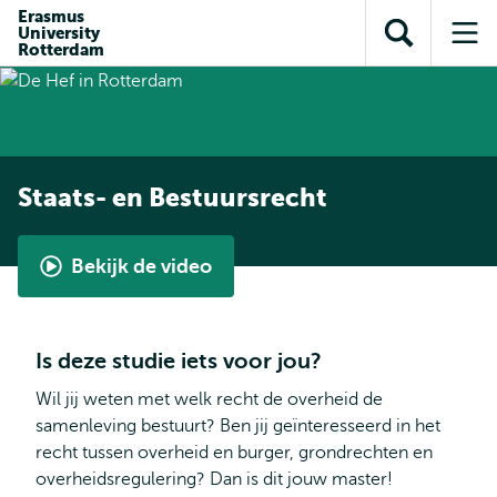
en naar
Erasmus
en naar de
Direct naar
University
de
Toon
Op
zoekfunctie
subnavigatie
Rotterdam
inhoud
zoekveld
me
gaan
gaan
Staats- en Bestuursrecht
Bekijk de video
Opleidingsvideo
Staats-
en
Is deze studie iets voor jou?
Bestuursrecht
Wil jij weten met welk recht de overheid de
samenleving bestuurt? Ben jij geïnteresseerd in het
recht tussen overheid en burger, grondrechten en
overheidsregulering? Dan is dit jouw master!