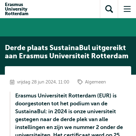
en naar
Erasmus
en naar de
Direct naar
University
de
Toon
Op
zoekfunctie
subnavigatie
Rotterdam
inhoud
zoekveld
me
gaan
gaan
Derde plaats SustainaBul uitgereikt
aan Erasmus Universiteit Rotterdam
vrijdag 28 jun 2024, 11:00
Algemeen
Erasmus Universiteit Rotterdam (EUR) is
doorgestoten tot het podium van de
SustainaBul: in 2024 is onze universiteit
gestegen naar de derde plek van alle
instellingen en zijn we nummer 2 onder de
universiteiten. Het certificaat werd op 25