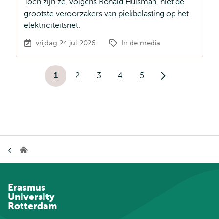
Toch zijn ze, volgens Ronald Huisman, niet de
grootste veroorzakers van piekbelasting op het
elektriciteitsnet.
vrijdag 24 jul 2026
In de media
Paginering
1
2
3
4
5
Huidige
Pagina
Pagina
Pagina
Pagina
Volgende
pagina
pagina
Kruimelpad
Home
Erasmus
University
Rotterdam