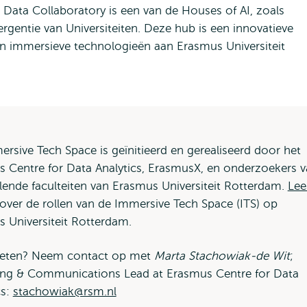
ta Collaboratory is een van de Houses of AI, zoals
gentie van Universiteiten. Deze hub is een innovatieve
I en immersieve technologieën aan Erasmus Universiteit
rsive Tech Space is geïnitieerd en gerealiseerd door het
 Centre for Data Analytics, ErasmusX, en onderzoekers 
llende faculteiten van Erasmus Universiteit Rotterdam.
Lee
Opent
over de rollen van de Immersive Tech Space (ITS) op
 Universiteit Rotterdam.
extern
eten? Neem contact op met
Marta Stachowiak-de Wit
;
ing & Communications Lead at Erasmus Centre for Data
cs:
stachowiak@rsm.nl