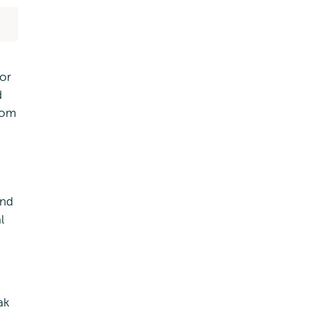
or
d
 om
and
l
ak