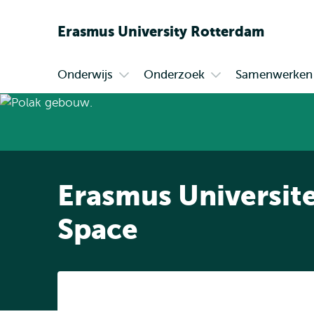
Erasmus
University
Rotterdam
Onderwijs
Onderzoek
Samenwerken
Primair
Open
Open
submenu
submenu
Onderwijs
Onderzoek
Erasmus Universit
Space