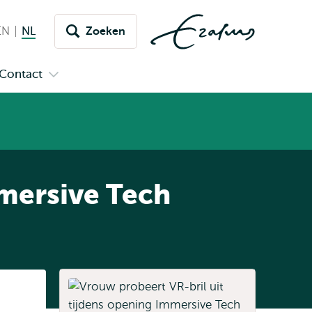
EN
English
NL
Nederlands huidige taal
Zoeken
issel
aar
Contact
n
Open
aal
menu
submenu
pus
Contact
mersive Tech
Listen