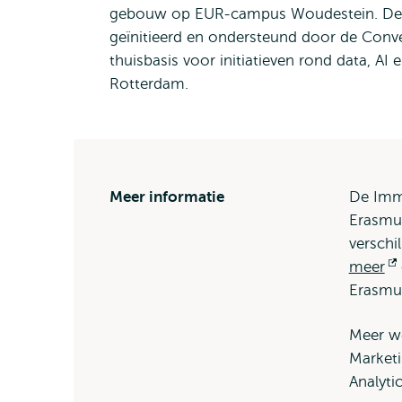
gebouw op EUR-campus Woudestein. De Da
geïnitieerd en ondersteund door de Conver
thuisbasis voor initiatieven rond data, A
Rotterdam.
Meer informatie
De Imme
Erasmus
verschi
meer
Erasmus
Meer w
Market
Analyti