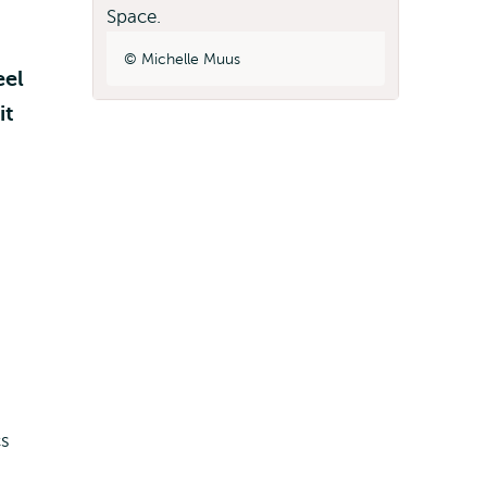
Michelle Muus
eel
it
cs