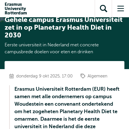
en naar
Erasmus
en naar de
Direct naar
University
de
Toon
Op
zoekfunctie
subnavigatie
Rotterdam
inhoud
Gehele campus Erasmus Universiteit
zoekveld
me
gaan
gaan
zet in op Planetary Health Diet in
2030
Eerste universiteit in Nederland met concrete
campusbrede doelen voor eten en drinken
donderdag 9 okt 2025, 17:00
Algemeen
Erasmus Universiteit Rotterdam (EUR) heeft
samen met alle ondernemers op campus
Woudestein een convenant ondertekend
om het zogeheten Planetary Health Diet te
omarmen. Daarmee is het de eerste
universiteit in Nederland die deze