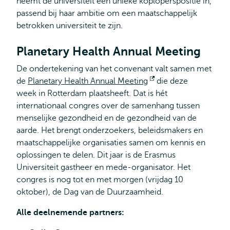
neemt de universiteit een unieke koploperspositie in,
passend bij haar ambitie om een maatschappelijk
betrokken universiteit te zijn.
Planetary Health Annual Meeting
De ondertekening van het convenant valt samen met
de
Planetary Health Annual Meeting
Opent
die deze
week
in Rotterdam plaatsheeft. Dat is hét
extern
internationaal congres over de samenhang tussen
menselijke gezondheid en de gezondheid van de
aarde. Het brengt onderzoekers, beleidsmakers en
maatschappelijke organisaties samen om kennis en
oplossingen te delen. Dit jaar is de Erasmus
Universiteit gastheer en mede-organisator. Het
congres is nog tot en met morgen (vrijdag 10
oktober), de Dag van de Duurzaamheid.
Alle deelnemende partners: