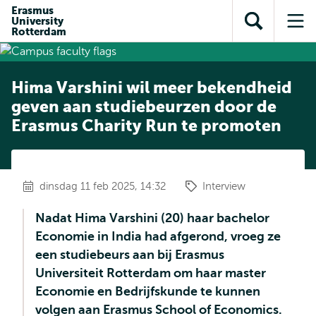
en naar
Erasmus
en naar de
Direct naar
University
de
Toon
Op
zoekfunctie
subnavigatie
Rotterdam
inhoud
zoekveld
me
gaan
gaan
Hima Varshini wil meer bekendheid
geven aan studiebeurzen door de
Erasmus Charity Run te promoten
dinsdag 11 feb 2025, 14:32
Interview
Nadat Hima Varshini (20) haar bachelor
Economie in India had afgerond, vroeg ze
een studiebeurs aan bij Erasmus
Universiteit Rotterdam om haar master
Economie en Bedrijfskunde te kunnen
volgen aan Erasmus School of Economics.