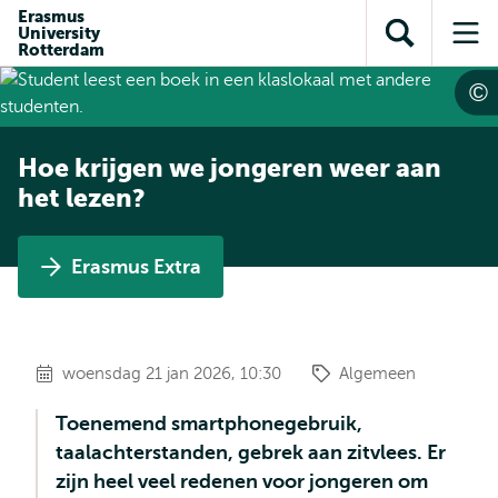
en naar
Erasmus
en naar de
Direct naar
University
de
Toon
Op
zoekfunctie
subnavigatie
Rotterdam
inhoud
zoekveld
me
gaan
gaan
Hoe krijgen we jongeren weer aan
het lezen?
Erasmus Extra
woensdag 21 jan 2026, 10:30
Algemeen
Toenemend smartphonegebruik,
taalachterstanden, gebrek aan zitvlees. Er
zijn heel veel redenen voor jongeren om