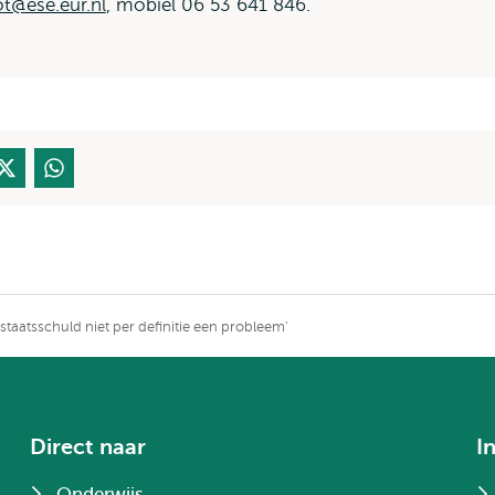
t@ese.eur.nl
, mobiel 06 53 641 846.
taatsschuld niet per definitie een probleem'
Direct naar
I
Onderwijs