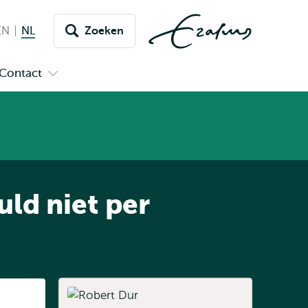
EN
English
NL
Nederlands huidige taal
Zoeken
issel
aar
Contact
n
Open
aal
menu
submenu
pus
Contact
ld niet per
Listen