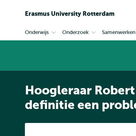
Erasmus
University
Rotterdam
Onderwijs
Onderzoek
Samenwerken
Primair
Open
Open
submenu
submenu
Onderwijs
Onderzoek
Hoogleraar Robert 
definitie een prob