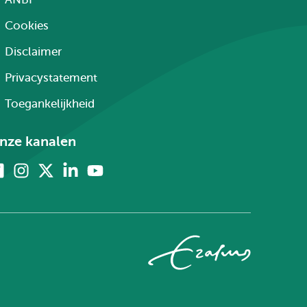
Cookies
Disclaimer
Privacystatement
Toegankelijkheid
nze kanalen
Facebook
Instagram
X
Linkedin
Youtube
(voorheen
twitter)