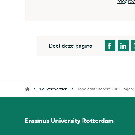
rdegroo
Deel deze pagina
Kruimelpad
Nieuwsoverzicht
Hoogleraar Robert Dur: 'Hogere s
Home
Erasmus
University
Rotterdam