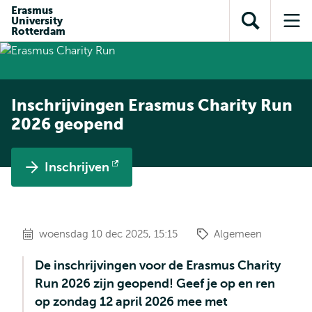
en naar
Erasmus
en naar de
Direct naar
University
de
Toon
Op
zoekfunctie
subnavigatie
Rotterdam
inhoud
zoekveld
me
gaan
gaan
Inschrijvingen Erasmus Charity Run
2026 geopend
Inschrijven
Opent
extern
woensdag 10 dec 2025, 15:15
Algemeen
De inschrijvingen voor de Erasmus Charity
Run 2026 zijn geopend! Geef je op en ren
op zondag 12 april 2026 mee met