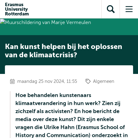
en naar
Erasmus
en naar de
Direct naar
University
de
Toon
Op
zoekfunctie
subnavigatie
Rotterdam
inhoud
zoekveld
me
gaan
gaan
Kan kunst helpen bij het oplossen
van de klimaatcrisis?
maandag 25 nov 2024, 11:55
Algemeen
Hoe behandelen kunstenaars
klimaatverandering in hun werk? Zien zij
zichzelf als activisten? En hoe bericht de
media over deze kunst? Dit zijn enkele
vragen die Ulrike Hahn (Erasmus School of
History and Communication) onderzoekt in