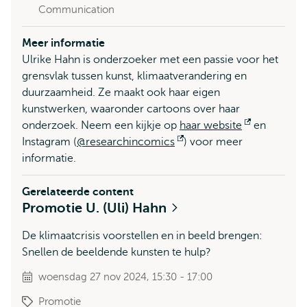
Communication
Meer informatie
Ulrike Hahn is onderzoeker met een passie voor het
grensvlak tussen kunst, klimaatverandering en
duurzaamheid. Ze maakt ook haar eigen
kunstwerken, waaronder cartoons over haar
onderzoek. Neem een kijkje op
haar website
Opent
en
Instagram (
@researchincomics
Opent
) voor meer
extern
informatie.
extern
Gerelateerde content
Promotie U. (Uli) Hahn
De klimaatcrisis voorstellen en in beeld brengen:
Snellen de beeldende kunsten te hulp?
woensdag 27 nov 2024, 15:30 - 17:00
Promotie