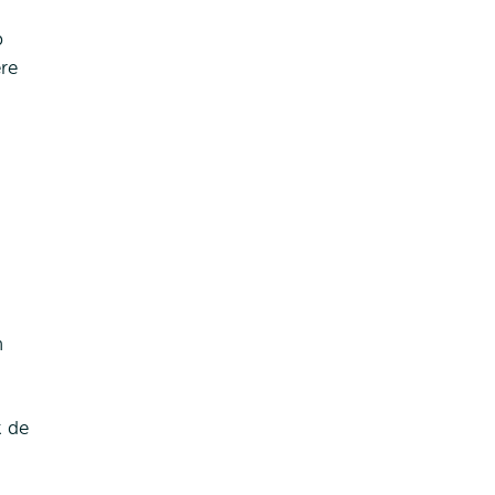
p
ere
n
k de