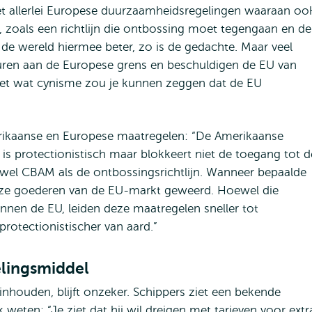
t allerlei Europese duurzaamheidsregelingen waaraan oo
zoals een richtlijn die ontbossing moet tegengaan en de
e wereld hiermee beter, zo is de gedachte. Maar veel
muren aan de Europese grens en beschuldigen de EU van
Met wat cynisme zou je kunnen zeggen dat de EU
merikaanse en Europese maatregelen: “De Amerikaanse
 is protectionistisch maar blokkeert niet de toegang tot d
zowel CBAM als de ontbossingsrichtlijn. Wanneer bepaalde
eze goederen van de EU-markt geweerd. Hoewel die
nen de EU, leiden deze maatregelen sneller tot
 protectionistischer van aard.”
lingsmiddel
nhouden, blijft onzeker. Schippers ziet een bekende
k weten: “Je ziet dat hij wil dreigen met tarieven voor extr