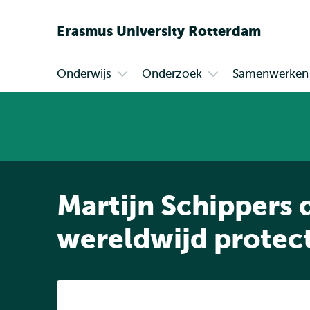
Erasmus
University
Rotterdam
Onderwijs
Onderzoek
Samenwerken
Primair
Open
Open
submenu
submenu
Onderwijs
Onderzoek
Martijn Schippers
wereldwijd protec