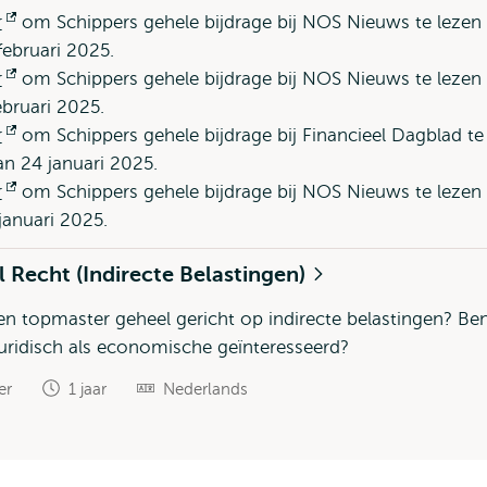
r
Opent
om Schippers gehele bijdrage bij NOS Nieuws te lezen
februari 2025.
extern
r
Opent
om Schippers gehele bijdrage bij NOS Nieuws te lezen
ebruari 2025.
extern
r
Opent
om Schippers gehele bijdrage bij Financieel Dagblad te
an 24 januari 2025.
extern
r
Opent
om Schippers gehele bijdrage bij NOS Nieuws te lezen
januari 2025.
extern
l Recht (Indirecte Belastingen)
 een topmaster geheel gericht op indirecte belastingen? Ben 
uridisch als economische geïnteresseerd?
er
1 jaar
Nederlands