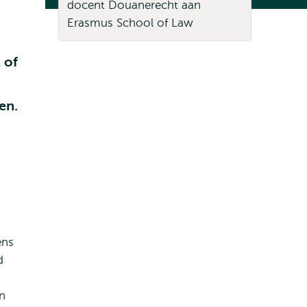
 of
en.
ens
d
n