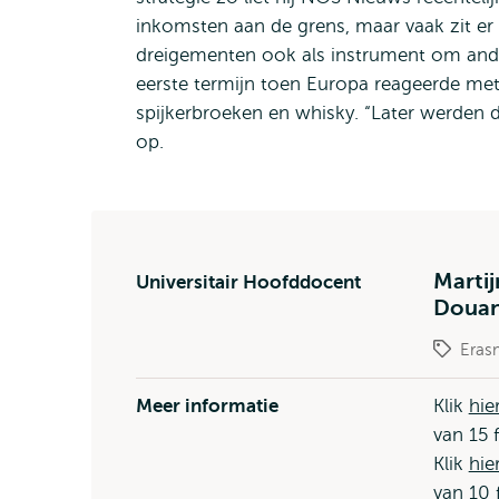
inkomsten aan de grens, maar vaak zit er 
dreigementen ook als instrument om ander
eerste termijn toen Europa reageerde me
spijkerbroeken en whisky. “Later werden 
op.
Martij
Universitair Hoofddocent
Douan
Eras
Meer informatie
Klik
hie
van 15 
Klik
hie
van 10 