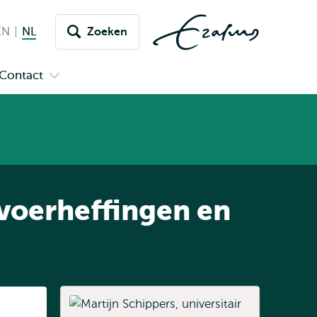
EN
English
NL
Nederlands huidige taal
Zoeken
issel
aar
Contact
n
Open
aal
menu
submenu
pus
Contact
nvoerheffingen en
Listen