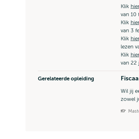
Klik
hie
van 10 
Klik
hie
van 3 f
Klik
hie
lezen v
Klik
hie
van 22 
Fiscaa
Gerelateerde opleiding
Wil jij
zowel j
Mast