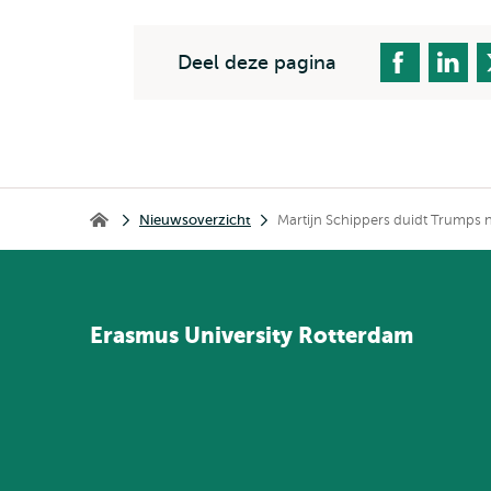
Deel deze pagina
Kruimelpad
Nieuwsoverzicht
Martijn Schippers duidt Trumps 
Home
Erasmus
University
Rotterdam