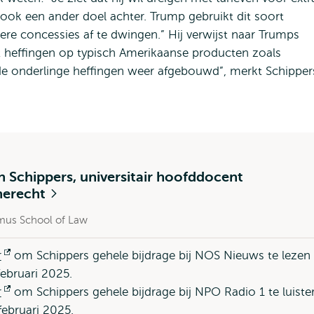
ook een ander doel achter. Trump gebruikt dit soort
e concessies af te dwingen.” Hij verwijst naar Trumps
t heffingen op typisch Amerikaanse producten zoals
de onderlinge heffingen weer afgebouwd”, merkt Schipper
n Schippers, universitair hoofddocent
erecht
mus School of Law
r
Opent
om Schippers gehele bijdrage bij NOS Nieuws te lezen
februari 2025.
extern
r
Opent
om Schippers gehele bijdrage bij NPO Radio 1 te luiste
februari 2025.
extern