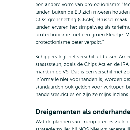
een andere vorm van protectionisme: “Me
landen buiten de EU zich moeten houden, 
CO2-grensheffing (CBAM). Brussel maakt d
landen ervaren het simpelweg als tarief
protectionisme met een groen kleurtje. 
protectionisme beter verpakt.”
Schippers legt het verschil uit tussen A
staatssteun, zoals de Chips Act en de IRA,
markt in de VS. Dat is een verschil met 
informatie niet voorhanden is, worden d
standaarden ook gelden voor verkopen bin
handelsrestricties en zijn ze mijns inziens
Dreigementen als onderhande
Wat de plannen van Trump precies zullen i
strategie zo liet hij NOS Nieuws recentelij