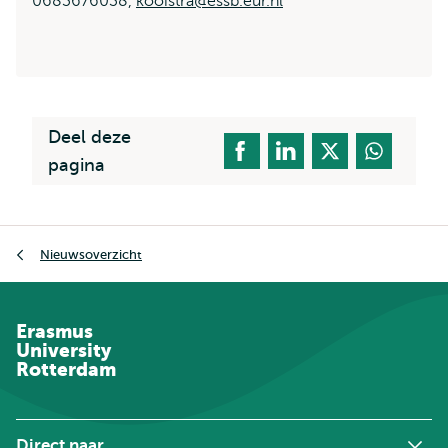
0683676038,
kooistra@essb.eur.nl
Deel deze
pagina
Kruimelpad
Nieuwsoverzicht
Erasmus
University
Rotterdam
Direct naar