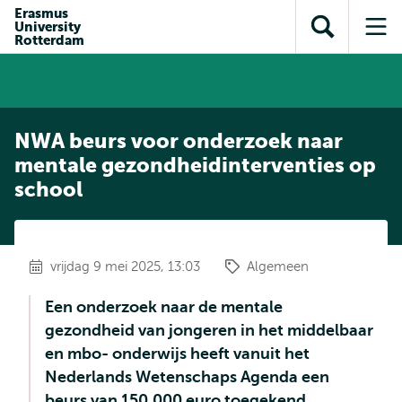
en naar
Erasmus
en naar de
Direct naar
University
de
Toon
Op
zoekfunctie
subnavigatie
Rotterdam
inhoud
zoekveld
me
gaan
gaan
NWA beurs voor onderzoek naar
mentale gezondheidinterventies op
school
vrijdag 9 mei 2025, 13:03
Algemeen
Een onderzoek naar de mentale
gezondheid van jongeren in het middelbaar
en mbo- onderwijs heeft vanuit het
Nederlands Wetenschaps Agenda een
beurs van 150.000 euro toegekend