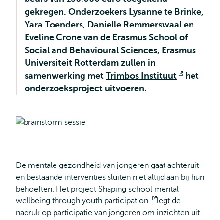
gekregen. Onderzoekers Lysanne te Brinke,
Yara Toenders, Danielle Remmerswaal en
Eveline Crone van de Erasmus School of
Social and Behavioural Sciences, Erasmus
Universiteit Rotterdam zullen in
samenwerking met
Trimbos Instituut
Opent
het
onderzoeksproject uitvoeren.
extern
De mentale gezondheid van jongeren gaat achteruit
en bestaande interventies sluiten niet altijd aan bij hun
behoeften. Het project
Shaping school mental
wellbeing through youth participation
Opent
legt de
nadruk op participatie van jongeren om inzichten uit
extern