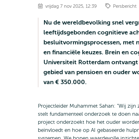
vrijdag 7 nov 2025, 12:39
Persbericht
Nu de wereldbevolking snel vergri
leeftijdsgebonden cognitieve ach
besluitvormingsprocessen, met 
en financiële keuzes. Brein en 
Universiteit Rotterdam ontvangt 
gebied van pensioen en ouder wo
van € 350.000.
Projectleider Muhammet Sahan: "Wij zijn 
stelt fundamenteel onderzoek te doen naa
project onderzoekt hoe het ouder wordend
beïnvloedt en hoe op AI gebaseerde hulp
systemen. We hopen waardevolle inzichten