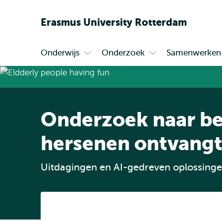
Erasmus
University
Rotterdam
Onderwijs
Onderzoek
Samenwerken
Primair
Open
Open
submenu
submenu
Onderwijs
Onderzoek
Onderzoek naar be
hersenen ontvangt 
Uitdagingen en AI-gedreven oplossing