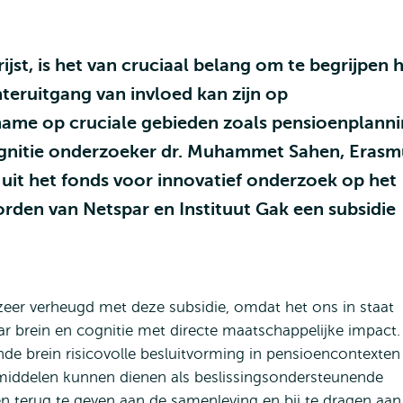
jst, is het van cruciaal belang om te begrijpen 
teruitgang van invloed kan zijn op
name op cruciale gebieden zoals pensioenplann
cognitie onderzoeker dr. Muhammet Sahen, Erasm
uit het fonds voor innovatief onderzoek op het
rden van Netspar en Instituut Gak een subsidie
zeer verheugd met deze subsidie, omdat het ons in staat
r brein en cognitie met directe maatschappelijke impact.
e brein risicovolle besluitvorming in pensioencontexten
middelen kunnen dienen als beslissingsondersteunende
 terug te geven aan de samenleving en bij te dragen aan