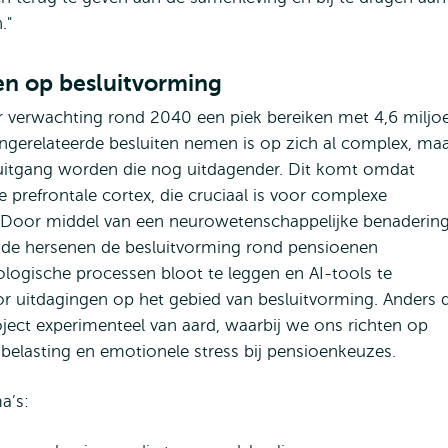
."
en op besluitvorming
r verwachting rond 2040 een piek bereiken met 4,6 miljo
gerelateerde besluiten nemen is op zich al complex, ma
ruitgang worden die nog uitdagender. Dit komt omdat
 prefrontale cortex, die cruciaal is voor complexe
es. Door middel van een neurowetenschappelijke benaderin
nde hersenen de besluitvorming rond pensioenen
logische processen bloot te leggen en AI-tools te
r uitdagingen op het gebied van besluitvorming. Anders 
oject experimenteel van aard, waarbij we ons richten op
 belasting en emotionele stress bij pensioenkeuzes.
a’s: