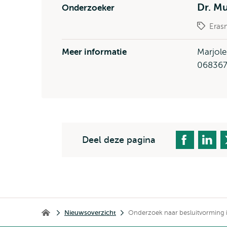
Dr. M
Onderzoeker
Eras
Meer informatie
Marjole
06836
Deel deze pagina
Kruimelpad
Nieuwsoverzicht
Onderzoek naar besluitvorming i
Home