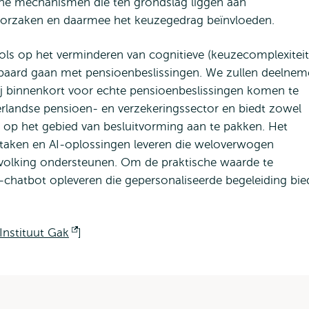
he mechanismen die ten grondslag liggen aan
roorzaken en daarmee het keuzegedrag beïnvloeden.
ls op het verminderen van cognitieve (keuzecomplexiteit
epaard gaan met pensioenbeslissingen. We zullen deelnem
ij binnenkort voor echte pensioenbeslissingen komen te
derlandse pensioen- en verzekeringssector en biedt zowel
 op het gebied van besluitvorming aan te pakken. Het
taken en AI-oplossingen leveren die weloverwogen
volking ondersteunen. Om de praktische waarde te
-chatbot opleveren die gepersonaliseerde begeleiding bie
Instituut Gak
Opent
]
extern