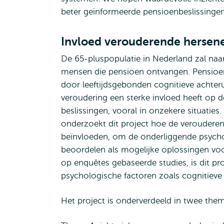
beter geïnformeerde pensioenbeslissingen
Invloed verouderende hersen
De 65-pluspopulatie in Nederland zal naa
mensen die pensioen ontvangen. Pensioen
door leeftijdsgebonden cognitieve achte
veroudering een sterke invloed heeft op de
beslissingen, vooral in onzekere situati
onderzoekt dit project hoe de veroudere
beïnvloeden, om de onderliggende psycho
beoordelen als mogelijke oplossingen voo
op enquêtes gebaseerde studies, is dit pr
psychologische factoren zoals cognitieve
Het project is onderverdeeld in twee them