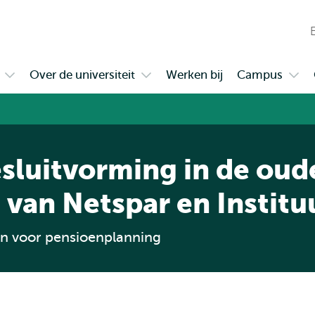
en naar
en naar de
Direct naar
de
zoekfunctie
subnavigatie
inhoud
W
gaan
gaan
n
Over de universiteit
Werken bij
Campus
Open
Open
Ope
t
submenu
submenu
sub
Samenwerken
Over
Cam
de
universiteit
sluitvorming in de ou
van Netspar en Institu
en voor pensioenplanning