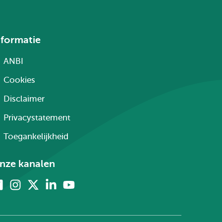
nformatie
ANBI
Cookies
Disclaimer
Privacystatement
Toegankelijkheid
nze kanalen
Facebook
Instagram
X
Linkedin
Youtube
(voorheen
twitter)