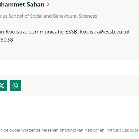
uhammet Sahan
mus School of Social and Behavioural Sciences
in Kooistra, communicatie ESSB,
kooistra@essb.eur.nl
,
76038
n de ouder wordende hersenen ontvangt van Netspar en Instituut Gak subs