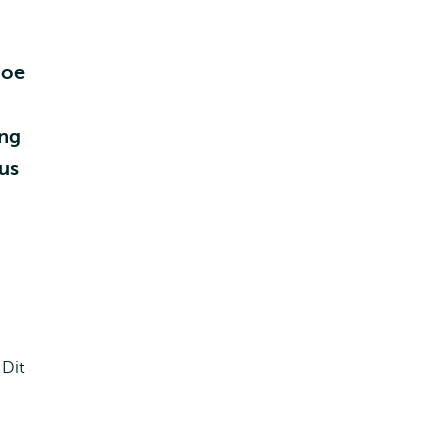
hoe
ing
us
 Dit