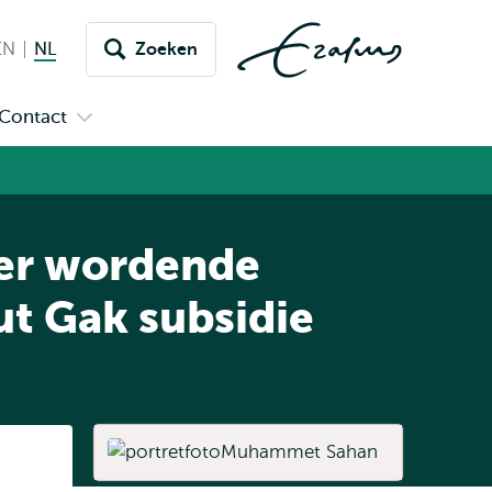
EN
English
NL
Nederlands huidige taal
Zoeken
issel
aar
Contact
n
Open
aal
menu
submenu
pus
Contact
der wordende
ut Gak subsidie
Listen