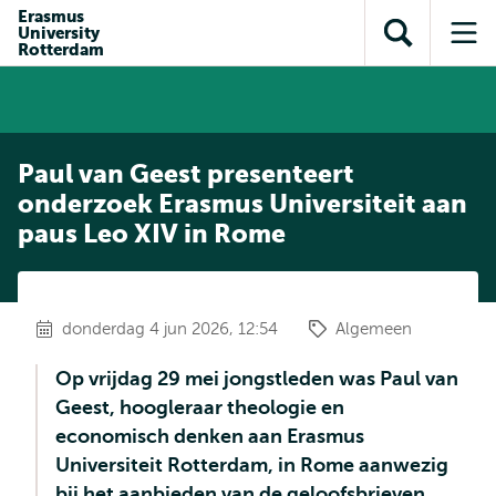
en naar
Erasmus
en naar de
Direct naar
University
de
Toon
Op
zoekfunctie
subnavigatie
Rotterdam
inhoud
zoekveld
me
gaan
gaan
Paul van Geest presenteert
onderzoek Erasmus Universiteit aan
paus Leo XIV in Rome
donderdag 4 jun 2026, 12:54
Algemeen
Op vrijdag 29 mei jongstleden was Paul van
Geest, hoogleraar theologie en
economisch denken aan Erasmus
Universiteit Rotterdam, in Rome aanwezig
bij het aanbieden van de geloofsbrieven