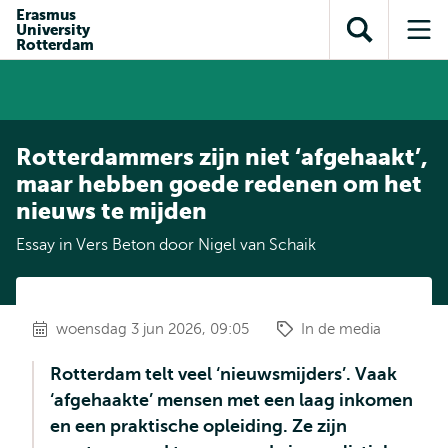
en naar
Erasmus
en naar de
Direct naar
University
de
Toon
Op
zoekfunctie
subnavigatie
Rotterdam
inhoud
zoekveld
me
gaan
gaan
Rotterdammers zijn niet ‘afgehaakt’,
maar hebben goede redenen om het
nieuws te mijden
Essay in Vers Beton door Nigel van Schaik
woensdag 3 jun 2026, 09:05
In de media
Rotterdam telt veel ‘nieuwsmijders’. Vaak
‘afgehaakte’ mensen met een laag inkomen
en een praktische opleiding. Ze zijn