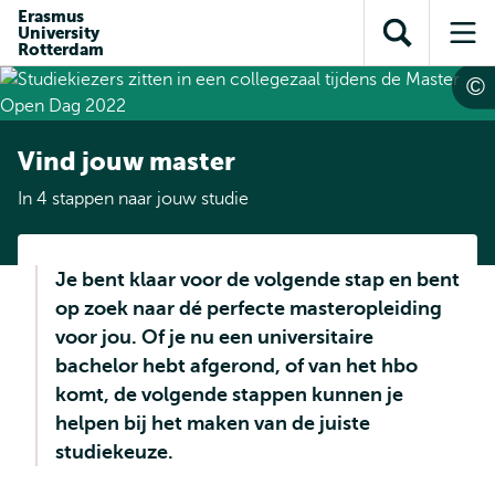
en naar
Erasmus
en naar de
Direct naar
University
de
Toon
Op
zoekfunctie
subnavigatie
Rotterdam
inhoud
zoekveld
me
gaan
gaan
Vind jouw master
In 4 stappen naar jouw studie
Je bent klaar voor de volgende stap en bent
op zoek naar dé perfecte masteropleiding
voor jou. Of je nu een universitaire
bachelor hebt afgerond, of van het hbo
komt, de volgende stappen kunnen je
helpen bij het maken van de juiste
studiekeuze.