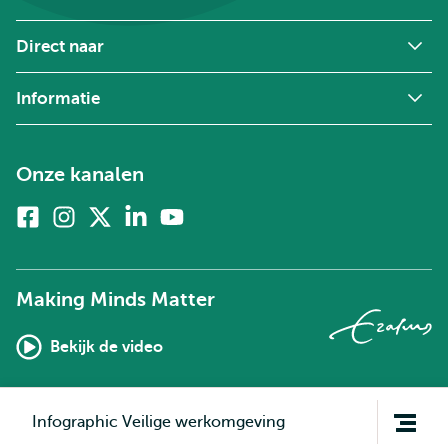
Direct naar
Informatie
Onze kanalen
Facebook
Instagram
X
Linkedin
Youtube
(voorheen
twitter)
Making Minds Matter
Bekijk de video
Open
Infographic Veilige werkomgeving
navigatie