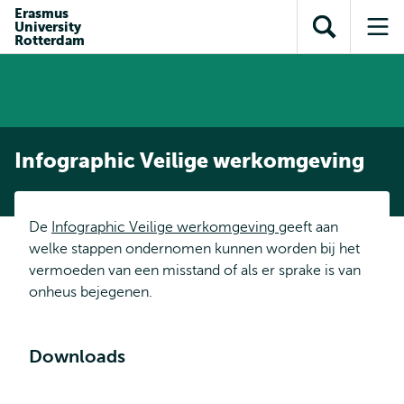
en naar
Erasmus
en naar de
Direct naar
University
de
Toon
Op
zoekfunctie
subnavigatie
Rotterdam
inhoud
zoekveld
me
gaan
gaan
Infographic Veilige werkomgeving
De
Infographic Veilige werkomgeving
geeft aan
welke stappen ondernomen kunnen worden bij het
vermoeden van een misstand of als er sprake is van
onheus bejegenen.
Downloads