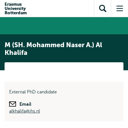
en naar
Erasmus
en naar de
Direct naar
University
de
Toon
Op
zoekfunctie
subnavigatie
Rotterdam
inhoud
zoekveld
me
gaan
gaan
M (SH. Mohammed Naser A.) Al
Khalifa
External PhD candidate
Email
alkhalifa@ihs.nl