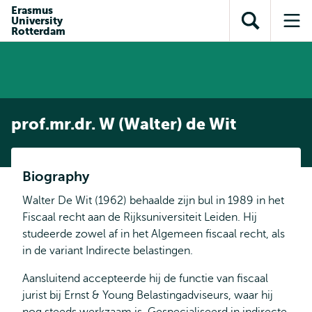
en naar
Erasmus
en naar de
Direct naar
University
de
Toon
Op
zoekfunctie
subnavigatie
Rotterdam
inhoud
zoekveld
me
gaan
gaan
prof.mr.dr. W (Walter) de Wit
Biography
Walter De Wit (1962) behaalde zijn bul in 1989 in het
Fiscaal recht aan de Rijksuniversiteit Leiden. Hij
studeerde zowel af in het Algemeen fiscaal recht, als
in de variant Indirecte belastingen.
Aansluitend accepteerde hij de functie van fiscaal
jurist bij Ernst & Young Belastingadviseurs, waar hij