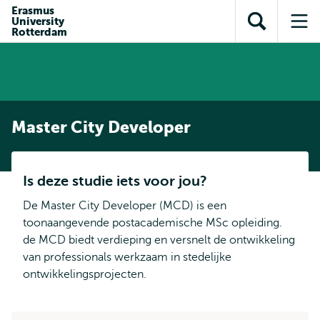
en naar
Erasmus
en naar de
Direct naar
University
de
Toon
Op
zoekfunctie
subnavigatie
Rotterdam
inhoud
zoekveld
me
gaan
gaan
Master City Developer
Is deze studie iets voor jou?
De Master City Developer (MCD) is een
toonaangevende postacademische MSc opleiding.
de MCD biedt verdieping en versnelt de ontwikkeling
van professionals werkzaam in stedelijke
ontwikkelingsprojecten.