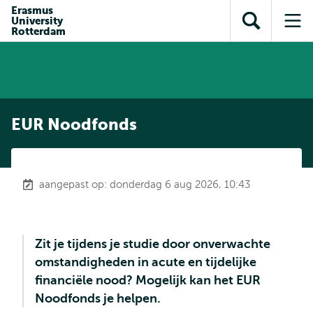
en naar
Erasmus
en naar de
Direct naar
University
de
Toon
Op
zoekfunctie
subnavigatie
Rotterdam
inhoud
zoekveld
me
gaan
gaan
EUR Noodfonds
aangepast op: donderdag 6 aug 2026, 10:43
Zit je tijdens je studie door onverwachte
omstandigheden in acute en tijdelijke
financiële nood? Mogelijk kan het EUR
Noodfonds je helpen.