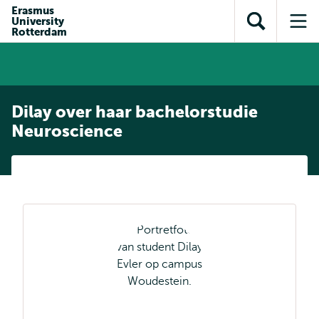
en naar
Erasmus
en naar de
Direct naar
University
de
Toon
Op
zoekfunctie
subnavigatie
Rotterdam
inhoud
zoekveld
me
gaan
gaan
Dilay over haar bachelorstudie
Neuroscience