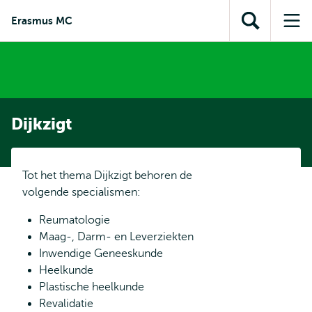
en naar
en naar de
Direct naar
Erasmus MC
de
Toon
Op
zoekfunctie
subnavigatie
inhoud
zoekveld
me
gaan
gaan
Dijkzigt
Tot het thema Dijkzigt behoren de
volgende specialismen:
Reumatologie
Maag-, Darm- en Leverziekten
Inwendige Geneeskunde
Heelkunde
Plastische heelkunde
Revalidatie