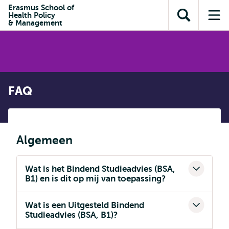
en naar
Erasmus School of
en naar de
Direct naar
Health Policy
de
Toon
Op
zoekfunctie
subnavigatie
& Management
inhoud
zoekveld
me
gaan
gaan
FAQ
Algemeen
Wat is het Bindend Studieadvies (BSA,
B1) en is dit op mij van toepassing?
Wat is een Uitgesteld Bindend
Studieadvies (BSA, B1)?