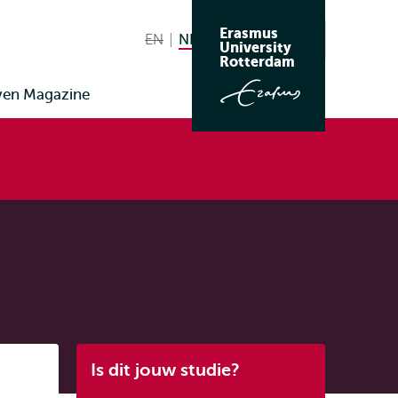
Erasmus
EN
English not available
NL
Nederlands huidige taal
Zoeken
University
Wissel
Rotterdam
naar
ven Magazine
taal
Listen
Is dit jouw studie?