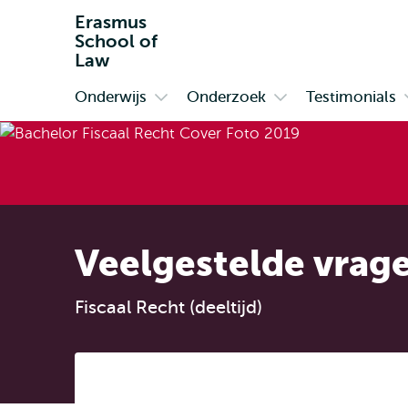
Erasmus
School of
Law
Onderwijs
Onderzoek
Testimonials
Primair
Open
Open
submenu
submenu
Onderwijs
Onderzoek
Veelgestelde vrag
Fiscaal Recht (deeltijd)