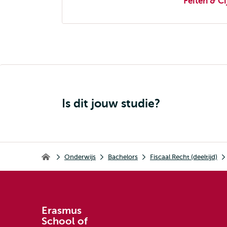
Feiten & Ci
navigatie
Is dit jouw studie?
Kruimelpad
Onderwijs
Bachelors
Fiscaal Recht (deeltijd)
Erasmus School of Law
Erasmus
School of