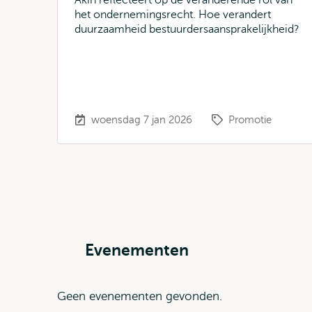
Akin reflecteert op de veranderende rol van
het ondernemingsrecht. Hoe verandert
duurzaamheid bestuurdersaansprakelijkheid?
woensdag 7 jan 2026
Promotie
Evenementen
Geen evenementen gevonden.