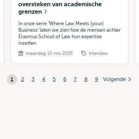
oversteken van academische
grenzen
In onze serie 'Where Law Meets (your)
Business' laten we zien hoe de mensen achter
Erasmus School of Law hun expertise
inzetten
maandag 10 nov 2025
Interview
Paginering
1
2
3
4
5
6
7
8
9
Volgende
Huidige
Pagina
Pagina
Pagina
Pagina
Pagina
Pagina
Pagina
Pagina
Volgend
pagina
pagina