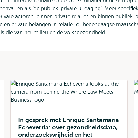
it interdisciplinaire onderzoeksinitiatief richt zich op d
nvatten als 'de publiek-private uitdaging'. Meer specifiek
ate actoren, binnen private relaties en binnen publiek-p
ke en private belangen in relatie tot hedendaagse maatscha
oals die van het milieu en de volksgezondheid.
In gesprek met Enrique Santamaria
Echeverria: over gezondheidsdata,
onderzoeksvrijheid en het