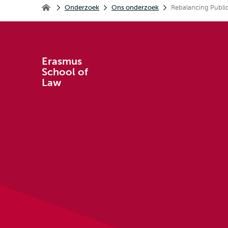
Onderzoek
Ons onderzoek
Rebalancing Public 
Erasmus School of Law
Erasmus
School of
Law