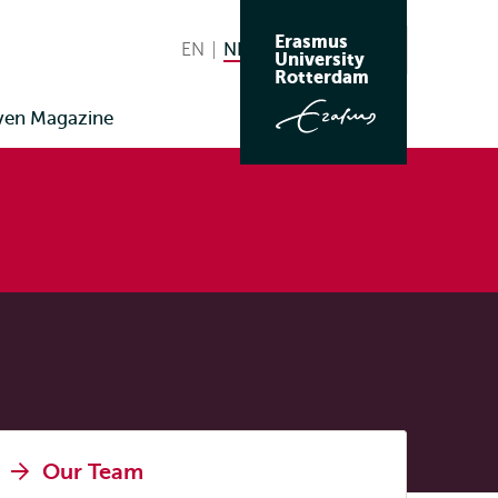
Erasmus
EN
English
NL
Nederlands huidige taal
Zoeken
University
Wissel
Rotterdam
naar
ven Magazine
taal
Our Team