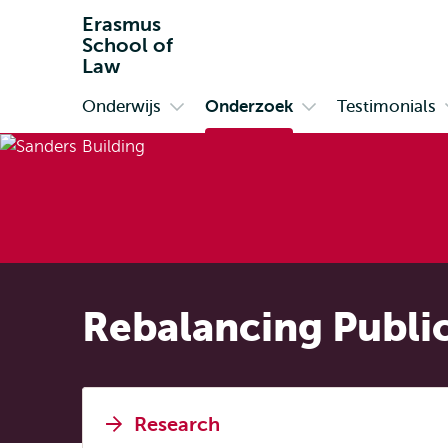
Erasmus
School of
Law
Onderwijs
Onderzoek
Testimonials
Primair
Open
Open
submenu
submenu
Onderwijs
Onderzoek
Rebalancing Public
Research