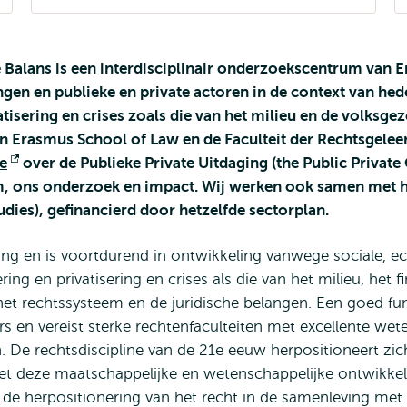
 Balans is een interdisciplinair onderzoekscentrum van 
langen en publieke en private actoren in de context van h
ivatisering en crises zoals die van het milieu en de volks
Erasmus School of Law en de Faculteit der Rechtsgeleerd
e
Opent
over de Publieke Private Uitdaging (the Public Private
, ons onderzoek en impact. Wij werken ook samen met 
extern
dies), gefinancierd door hetzelfde sectorplan.
ing en is voortdurend in ontwikkeling vanwege sociale, e
ering en privatisering en crises als die van het milieu, he
het rechtssysteem en de juridische belangen. Een goed fu
rs en vereist sterke rechtenfaculteiten met excellente we
n. De rechtsdiscipline van de 21e eeuw herpositioneert 
 Met deze maatschappelijke en wetenschappelijke ontwikkeli
de herpositionering van het recht in de samenleving met